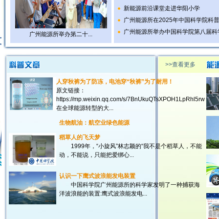
新能源前沿课堂走进华阳小学
广州能源所在2025年中国科学院科普讲
广州能源所举办中国科学院第八届科
广州能源所举办第二十...
>>查看更多
人穿秋裤为了防冻，电池穿“秋裤”为了耐用！
原文链接：
https://mp.weixin.qq.com/s/7BnUkuQTsXPOH1LpRhl5rw
在全球能源转型的大...
生物航油：航空业绿色能源
稻草人的飞天梦
1999年，“小旋风”林志颖的“我不是个稻草人，不能
动，不能说，只能把爱绑心...
认识一下鹰式波浪能发电装置
中国科学院广州能源所的科学家发明了一种捕获海
洋波浪能的装置:鹰式波浪能发电...