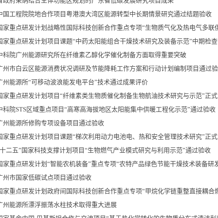
省政府采纳结合主体功能区规划的广东省低碳发展研究项目成果
中国工程院院地合作项目粤港澳大湾区能源转型中长期情景研究通过结题验收
国家重点研发计划战略性国际科技创新合作重点专项“生物质气化及热电气多联供系
国家重点研发计划项目课题“中药太阳能组合干燥技术研究及装备示范”中期检
中科院广州能源研究所在纤维素乙醇化学催化制备方面取得重要突破
广州市白云区能源消费状况调研及节能降耗工作方案和行动计划编制项目通过验
广州能源所“可移动波浪能发电平台”技术通过成果评价
国家重点研发计划项目“纤维素类生物质催化制备生物航油技术研究与示范”正式
中科院STS区域重点项目“高寒高海拔地区太阳能集中供暖工程化示范”通过验收
广州能源所修购专项设备项目通过验收
国家重点研发计划项目课题“梯次利用动力电池电、热和安全管理技术研究”正式
“十二五”国家科技支撑计划项目“生物燃气产业模式研究与利用示范”通过验收
国家重点研发计划“智能农机装备”重点专项“农特产品绿色节能干燥技术装备研
广州市国家低碳试点项目通过验收
国家重点研发计划政府间国际科技创新合作重点专项“甲烷化学链重整直接耦合燃料
广州能源所漂浮振荡水柱技术取得重大进展