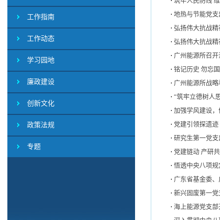
筑牢人民防线 
地热与节能党支
工作指南
弘扬伟大抗战精
工作动态
弘扬伟大抗战精
广州能源所召开
学习园地
铭记历史 勿忘
廉政建设
广州能源所战略
“筑牢立德树人
创新文化
加强学风建设，
党建引领探遗迹
政策法规
研究生第一党支
专题
党建链动 产研
悟透中央八项规
广东省基金委、
新兴固废第一党
海上能源党支部